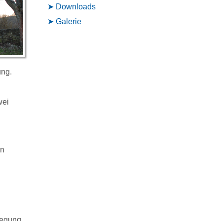
Downloads
Galerie
ung.
wei
an
legung