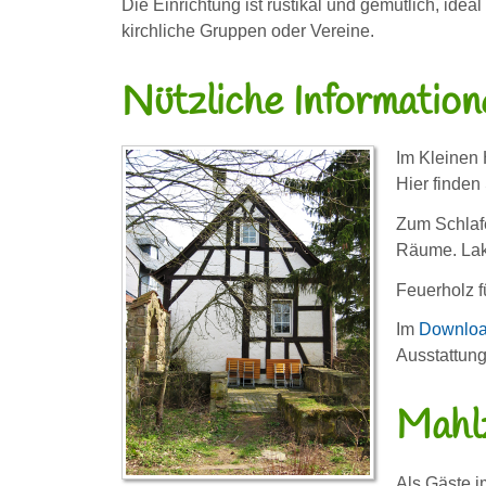
Die Einrichtung ist rustikal und gemütlich, ideal
kirchliche Gruppen oder Vereine.
Nützliche Information
Im Kleinen 
Hier finden
Zum Schlafe
Räume. Lake
Feuerholz 
Im
Downloa
Ausstattung
Mahlz
Als Gäste i