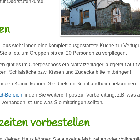
 für Oberstufenkurse,
en
Haus steht Ihnen eine komplett ausgestattete Küche zur Verfüg
 Sie alles, um Gruppen bis ca. 20 Personen zu verpflegen.
n gibt es im Obergeschoss ein Matratzenlager, aufgeteilt auf z
n, Schlafsäcke bzw. Kissen und Zudecke bitte mitbringen!
für den Kamin können Sie direkt im Schullandheim bekommen.
d-Bereich
finden Sie weitere Tipps zur Vorbereitung, z.B. was 
 vorhanden ist, und was Sie mitbringen sollten.
eiten vorbestellen
m Kleinen Haus können Sie einzelne Mahlzeiten oder Vollverpf